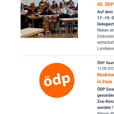
65. ÖDP
Auf dem 
17.-19. 
Delegier
Neben ein
Diskussi
wirtscha
Landesve
ÖDP Saar
12.08.202
Reaktio
in Zoos
ÖDP Saar 
gesunden
Zoo-Konz
werden !
Wegen Pl