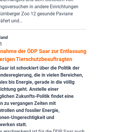
ngsversuchen in andere Einrichtungen
Nürnberger Zoo 12 gesunde Paviane
läfert und…
land
5
gnahme der ÖDP Saar zur Entlassung
herigen Tierschutzbeauftragten
aar ist schockiert über die Politik der
ndesregierung, die in vielen Bereichen,
les bis Energie, gerade in die völlig
ichtung geht. Anstelle einer
lichen Zukunfts-Politik findet eine
n zu vergangen Zeiten mit
rollen und fossiler Energie,
onen-Ungerechtigkeit und
werken statt.
 erschreckend ist für die ÖDP Saar auch