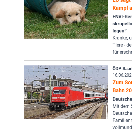
Kampf 
ENVI-Beri
skrupell
legen!“
Kranke, u
Tiere - d
für ersch
ÖDP Saar
16.06.202
Zum So
Bahn 20
Deutsche
Mit dem 
Deutsche 
Familienr
vollmund