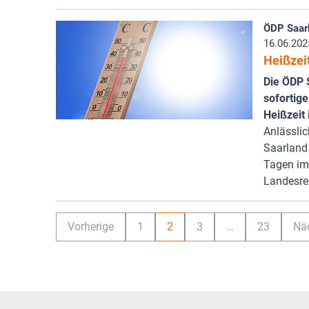
ÖDP Saar
16.06.202
Heißzei
Die ÖDP 
sofortig
Heißzeit
Anlässlic
Saarland
Tagen im
Landesre
Vorherige
1
2
3
…
23
Nä