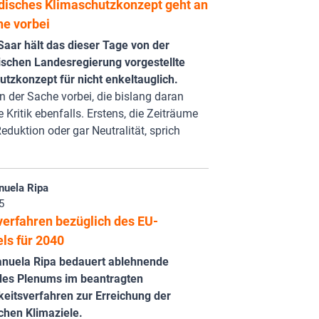
disches Klimaschutzkonzept geht an
he vorbei
Saar hält das dieser Tage von der
ischen Landesregierung vorgestellte
tzkonzept für nicht enkeltauglich.
n der Sache vorbei, die bislang daran
 Kritik ebenfalls. Erstens, die Zeiträume
eduktion oder gar Neutralität, sprich
uela Ripa
5
verfahren bezüglich des EU-
ls für 2040
uela Ripa bedauert ablehnende
des Plenums im beantragten
keitsverfahren zur Erreichung der
chen Klimaziele.