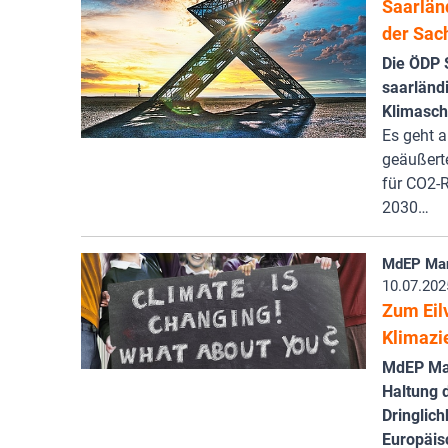
Saarlän
der Sac
Die ÖDP 
saarländ
Klimaschu
Es geht a
geäußerte
für CO2-R
2030…
MdEP Man
10.07.202
Zum Eil
Klimazie
MdEP Man
Haltung 
Dringlich
Europäis