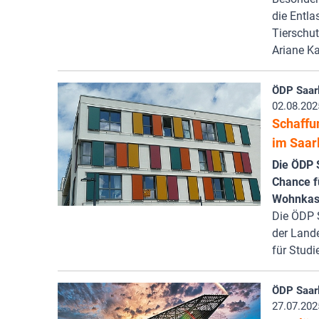
die Entla
Tierschut
Ariane Ka
ÖDP Saar
02.08.202
Schaffu
im Saar
Die ÖDP 
Chance f
Wohnkase
Die ÖDP 
der Land
für Studi
ÖDP Saar
27.07.202