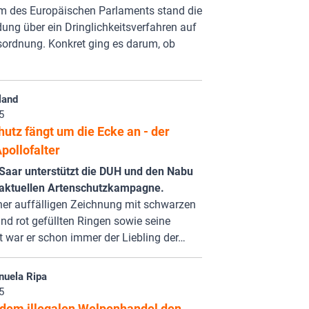
m des Europäischen Parlaments stand die
ung über ein Dringlichkeitsverfahren auf
sordnung. Konkret ging es darum, ob
land
5
utz fängt um die Ecke an - der
pollofalter
Saar unterstützt die DUH und den Nabu
r aktuellen Artenschutzkampagne.
ner auffälligen Zeichnung mit schwarzen
nd rot gefüllten Ringen sowie seine
t war er schon immer der Liebling der…
uela Ripa
5
 dem illegalen Welpenhandel den