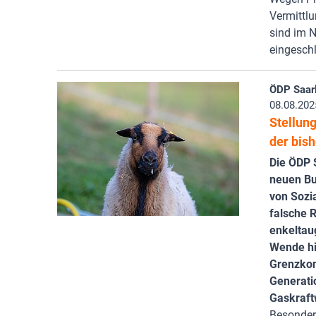
Vermittlu
sind im 
eingesch
ÖDP Saar
08.08.202
Stellun
der bis
Die ÖDP S
neuen Bu
von Sozia
falsche R
enkeltaug
Wende hi
Grenzkont
Generati
Gaskraft
Besonders