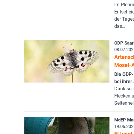
Im Plenu
Entscheid
der Tage
das…
ÖDP Saar
08.07.202
Artensch
Mosel-A
Die ÖDP-
bei ihre
Dank sei
Flecken u
Seltenhei
MdEP Man
19.06.202
EU sagt