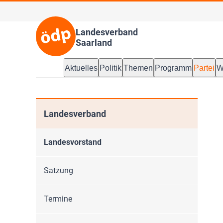
Landesverband
Saarland
Aktuelles
Politik
Themen
Programm
Partei
W
Landesverband
Landesvorstand
Satzung
Termine