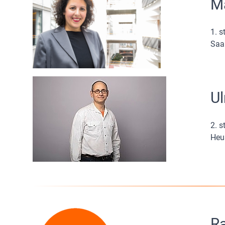
M
1. s
Saa
Ul
2. s
Heu
Ra