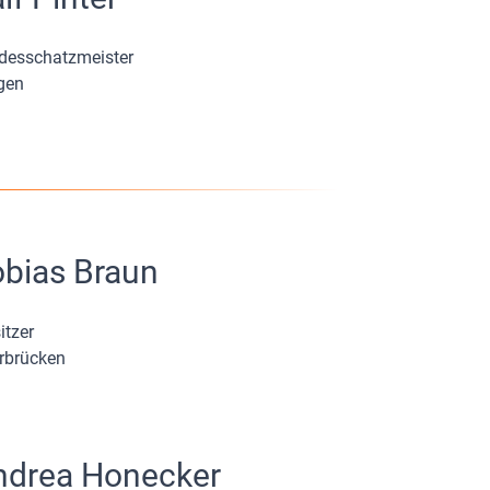
desschatzmeister
ngen
bias Braun
itzer
rbrücken
ndrea Honecker