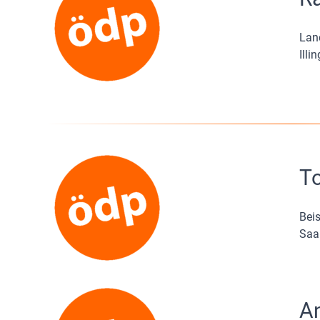
Lan
Illi
To
Beis
Saa
A