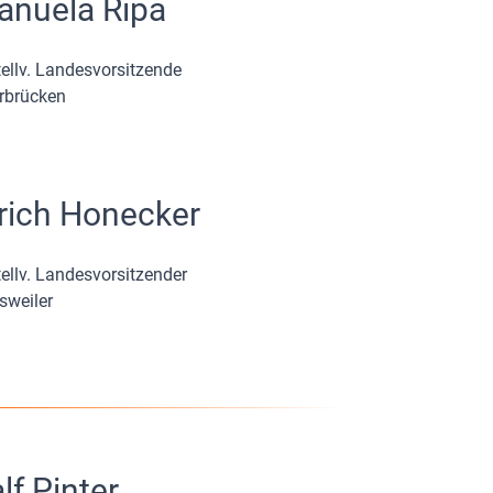
anuela Ripa
tellv. Landesvorsitzende
rbrücken
rich Honecker
tellv. Landesvorsitzender
sweiler
lf Pinter