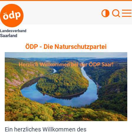
Kontrastan
Such
Haupt
Landesverband
Saarland
ÖDP - Die Naturschutzpartei
Ein herzliches Willkommen des