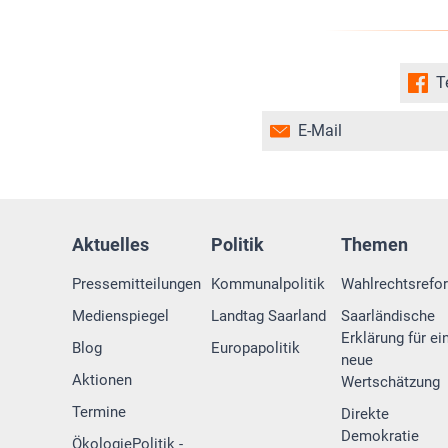
T
E-Mail
Aktuelles
Politik
Themen
Pressemitteilungen
Kommunalpolitik
Wahlrechtsrefo
Medienspiegel
Landtag Saarland
Saarländische
Erklärung für ei
Blog
Europapolitik
neue
Aktionen
Wertschätzung
Termine
Direkte
Demokratie
ÖkologiePolitik -