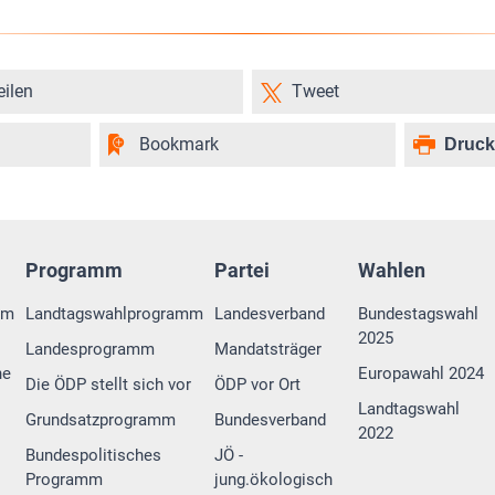
eilen
Tweet
Bookmark
Druc
Programm
Partei
Wahlen
rm
Landtagswahlprogramm
Landesverband
Bundestagswahl
2025
Landesprogramm
Mandatsträger
ne
Europawahl 2024
Die ÖDP stellt sich vor
ÖDP vor Ort
Landtagswahl
Grundsatzprogramm
Bundesverband
2022
Bundespolitisches
JÖ -
Programm
jung.ökologisch