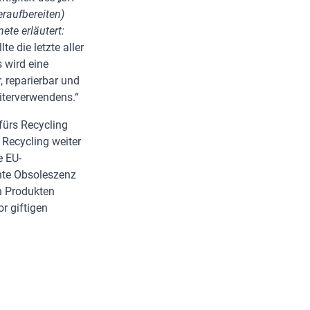
eraufbereiten)
ete erläutert:
te die letzte aller
 wird eine
, reparierbar und
iterverwendens.“
 fürs Recycling
 Recycling weiter
e EU-
nte Obsoleszenz
n Produkten
r giftigen