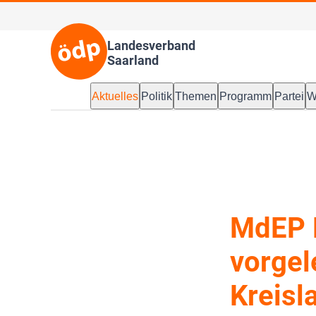
Landesverband
Saarland
Aktuelles
Politik
Themen
Programm
Partei
W
MdEP 
vorgel
Kreisl