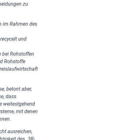
heidungen zu
en im Rahmen des
 recycelt und
e bei Rohstoffen
d Rohstoffe
reislaufwirtschaft
e, betont aber,
e, dass
ie weitestgehend
steme, mit denen
nnen.
cht ausreichen,
tigkeit des „3R-