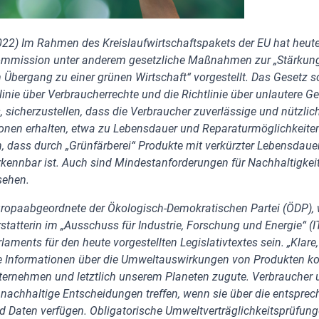
022) Im Rahmen des Kreislaufwirtschaftspakets der EU hat heute
mmission unter anderem gesetzliche Maßnahmen zur „Stärkung 
Übergang zu einer grünen Wirtschaft“ vorgestellt. Das Gesetz so
inie über Verbraucherrechte und die Richtlinie über unlautere G
es, sicherzustellen, dass die Verbraucher zuverlässige und nützlic
onen erhalten, etwa zu Lebensdauer und Reparaturmöglichkeiten
, dass durch „Grünfärberei“ Produkte mit verkürzter Lebensdaue
rkennbar ist. Auch sind Mindestanforderungen für Nachhaltigkei
sehen.
ropaabgeordnete der Ökologisch-Demokratischen Partei (ÖDP), 
statterin im „Ausschuss für Industrie, Forschung und Energie“ (
aments für den heute vorgestellten Legislativtextes sein. „Klare
re Informationen über die Umweltauswirkungen von Produkten 
ternehmen und letztlich unserem Planeten zugute. Verbraucher
nachhaltige Entscheidungen treffen, wenn sie über die entspre
d Daten verfügen. Obligatorische Umweltverträglichkeitsprüfung