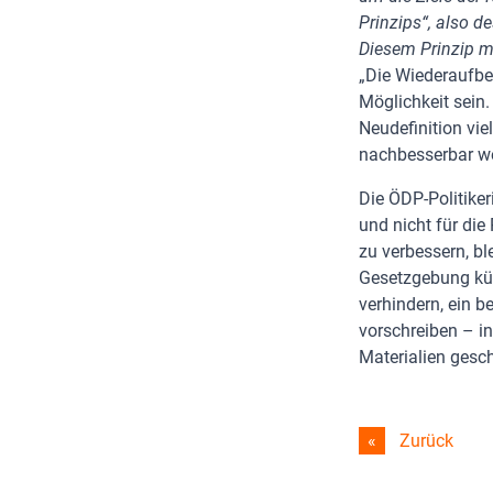
Prinzips“, also d
Diesem Prinzip mu
„Die Wiederaufbere
Möglichkeit sein.
Neudefinition vie
nachbesserbar we
Die ÖDP-Politiker
und nicht für di
zu verbessern, bl
Gesetzgebung kün
verhindern, ein 
vorschreiben – i
Materialien gesc
Zurück