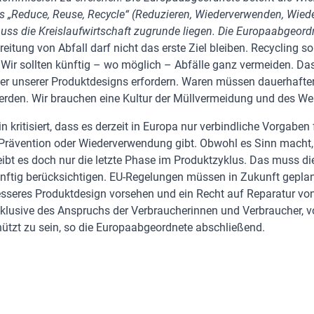
es „Reduce, Reuse, Recycle“ (Reduzieren, Wiederverwenden, Wied
ss die Kreislaufwirtschaft zugrunde liegen. Die Europaabgeordn
itung von Abfall darf nicht das erste Ziel bleiben. Recycling soll
 Wir sollten künftig – wo möglich – Abfälle ganz vermeiden. Das
ler unserer Produktdesigns erfordern. Waren müssen dauerhafter
rden. Wir brauchen eine Kultur der Müllvermeidung und des We
in kritisiert, dass es derzeit in Europa nur verbindliche Vorgaben
e Prävention oder Wiederverwendung gibt. Obwohl es Sinn macht,
eibt es doch nur die letzte Phase im Produktzyklus. Das muss di
ftig berücksichtigen. EU-Regelungen müssen in Zukunft gepla
besseres Produktdesign vorsehen und ein Recht auf Reparatur vo
nklusive des Anspruchs der Verbraucherinnen und Verbraucher, vo
hützt zu sein, so die Europaabgeordnete abschließend.