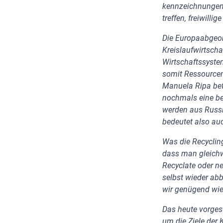
kennzeichnungen 
treffen, freiwill
Die Europaabgeo
Kreislaufwirtsch
Wirtschaftssystem
somit Ressource
Manuela Ripa bet
nochmals eine be
werden aus Russla
bedeutet also auc
Was die Recyclin
dass man gleichw
Recyclate oder n
selbst wieder ab
wir genügend wie
Das heute vorgest
um die Ziele der