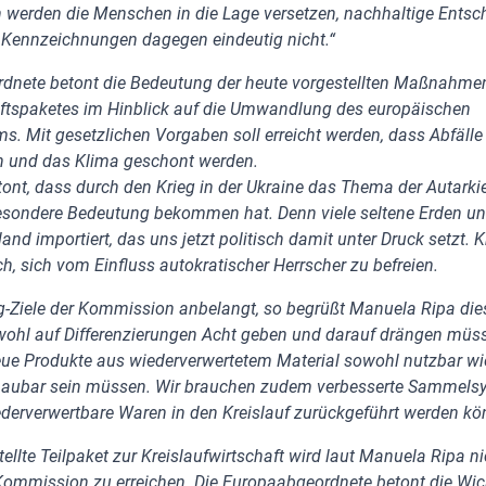
werden die Menschen in die Lage versetzen, nachhaltige Entsc
ige Kennzeichnungen dagegen eindeutig nicht.“
rdnete betont die Bedeutung der heute vorgestellten Maßnahm
aftspaketes im Hinblick auf die Umwandlung des europäischen
s. Mit gesetzlichen Vorgaben soll erreicht werden, dass Abfälle
n und das Klima geschont werden.
ont, dass durch den Krieg in der Ukraine das Thema der Autarki
sondere Bedeutung bekommen hat. Denn viele seltene Erden un
nd importiert, das uns jetzt politisch damit unter Druck setzt. K
h, sich vom Einfluss autokratischer Herrscher zu befreien.
g-Ziele der Kommission anbelangt, so begrüßt Manuela Ripa dies
ohl auf Differenzierungen Acht geben und darauf drängen müss
eue Produkte aus wiederverwertetem Material sowohl nutzbar w
baubar sein müssen. Wir brauchen zudem verbesserte Sammelsy
derverwertbare Waren in den Kreislauf zurückgeführt werden kö
ellte Teilpaket zur Kreislaufwirtschaft wird laut Manuela Ripa ni
 Kommission zu erreichen. Die Europaabgeordnete betont die Wich