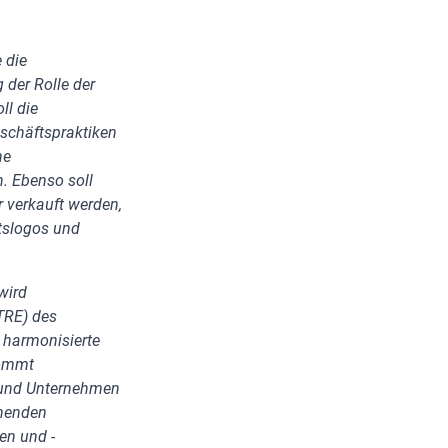
 die
der Rolle der
ll die
eschäftspraktiken
he
. Ebenso soll
r verkauft werden,
tslogos und
wird
ITRE) des
, harmonisierte
kommt
 und Unternehmen
chenden
en und -