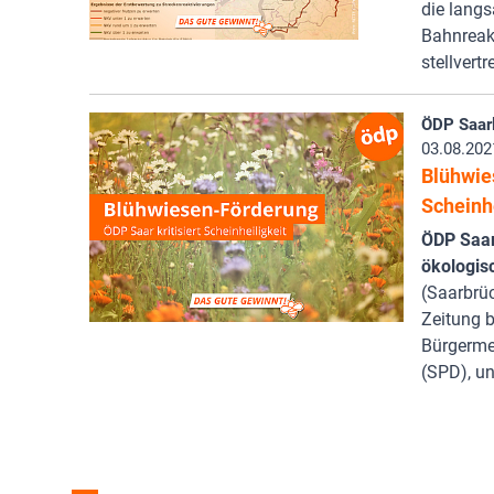
die langs
Bahnreak
stellvert
ÖDP Saar
03.08.202
Blühwie
Scheinhe
ÖDP Saar
ökologis
(Saarbrü
Zeitung b
Bürgermei
(SPD), u