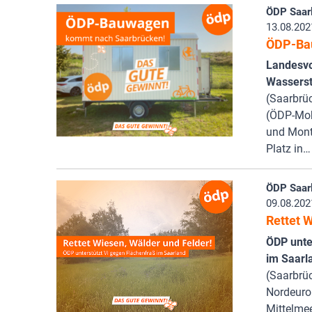
ÖDP Saar
13.08.202
ÖDP-Ba
Landesvo
Wasserst
(Saarbrü
(ÖDP-Mobi
und Monta
Platz in…
ÖDP Saar
09.08.202
Rettet W
ÖDP unter
im Saarl
(Saarbrü
Nordeuro
Mittelmee