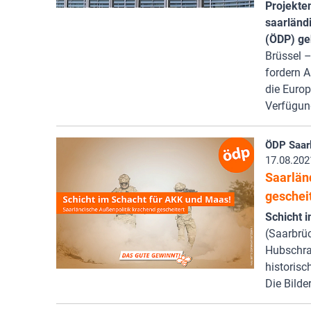
Projekte
saarländ
(ÖDP) ge
Brüssel –
fordern 
die Europ
Verfügu
ÖDP Saar
17.08.202
Saarlän
geschei
Schicht 
(Saarbrüc
Hubschra
historisc
Die Bilde