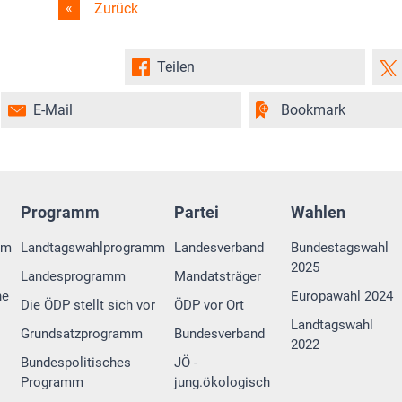
Zurück
Teilen
E-Mail
Bookmark
Programm
Partei
Wahlen
rm
Landtagswahlprogramm
Landesverband
Bundestagswahl
2025
Landesprogramm
Mandatsträger
ne
Europawahl 2024
Die ÖDP stellt sich vor
ÖDP vor Ort
Landtagswahl
Grundsatzprogramm
Bundesverband
2022
Bundespolitisches
JÖ -
Programm
jung.ökologisch