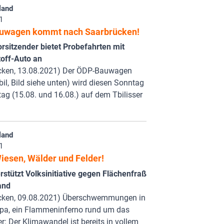
land
1
uwagen kommt nach Saarbrücken!
rsitzender bietet Probefahrten mit
off-Auto an
cken, 13.08.2021) Der ÖDP-Bauwagen
l, Bild siehe unten) wird diesen Sonntag
g (15.08. und 16.08.) auf dem Tbilisser
land
1
iesen, Wälder und Felder!
stützt Volksinitiative gegen Flächenfraß
and
cken, 09.08.2021) Überschwemmungen in
pa, ein Flammeninferno rund um das
r: Der Klimawandel ist bereits in vollem