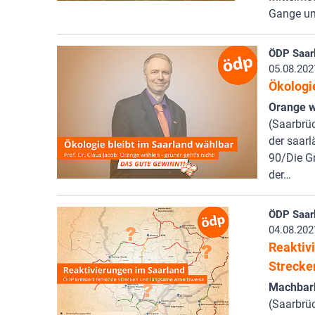
Gange u
ÖDP Saar
05.08.202
Ökologi
Orange wä
(Saarbrü
der saar
90/Die Gr
der…
ÖDP Saar
04.08.202
Reaktivi
Strecke
Machbark
(Saarbrüc