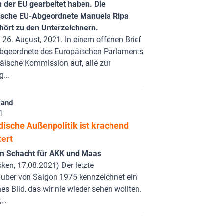
n der EU gearbeitet haben. Die
ische EU-Abgeordnete Manuela Ripa
hört zu den Unterzeichnern.
 26. August, 2021. In einem offenen Brief
Abgeordnete des Europäischen Parlaments
äische Kommission auf, alle zur
ng…
land
1
dische Außenpolitik ist krachend
tert
im Schacht für AKK und Maas
ken, 17.08.2021) Der letzte
uber von Saigon 1975 kennzeichnet ein
hes Bild, das wir nie wieder sehen wollten.
r,…