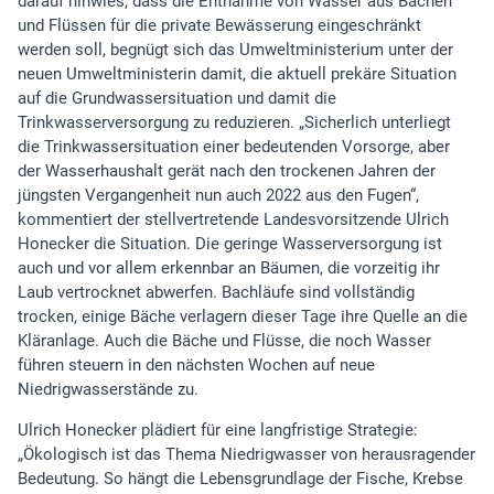
darauf hinwies, dass die Entnahme von Wasser aus Bächen
und Flüssen für die private Bewässerung eingeschränkt
werden soll, begnügt sich das Umweltministerium unter der
neuen Umweltministerin damit, die aktuell prekäre Situation
auf die Grundwassersituation und damit die
Trinkwasserversorgung zu reduzieren. „Sicherlich unterliegt
die Trinkwassersituation einer bedeutenden Vorsorge, aber
der Wasserhaushalt gerät nach den trockenen Jahren der
jüngsten Vergangenheit nun auch 2022 aus den Fugen“,
kommentiert der stellvertretende Landesvorsitzende Ulrich
Honecker die Situation. Die geringe Wasserversorgung ist
auch und vor allem erkennbar an Bäumen, die vorzeitig ihr
Laub vertrocknet abwerfen. Bachläufe sind vollständig
trocken, einige Bäche verlagern dieser Tage ihre Quelle an die
Kläranlage. Auch die Bäche und Flüsse, die noch Wasser
führen steuern in den nächsten Wochen auf neue
Niedrigwasserstände zu.
Ulrich Honecker plädiert für eine langfristige Strategie:
„Ökologisch ist das Thema Niedrigwasser von herausragender
Bedeutung. So hängt die Lebensgrundlage der Fische, Krebse